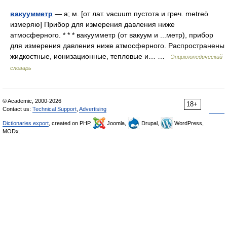
вакуумметр
— а; м. [от лат. vacuum пустота и греч. metreō
измеряю] Прибор для измерения давления ниже
атмосферного. * * * вакуумметр (от вакуум и ...метр), прибор
для измерения давления ниже атмосферного. Распространены
жидкостные, ионизационные, тепловые и… …
Энциклопедический
словарь
© Academic, 2000-2026
18+
Contact us:
Technical Support
,
Advertising
Dictionaries export
, created on PHP,
Joomla,
Drupal,
WordPress,
MODx.